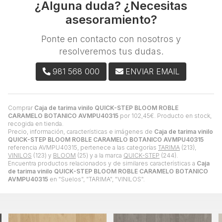
¿Alguna duda? ¿Necesitas
asesoramiento?
Ponte en contacto con nosotros y
resolveremos tus dudas.
981 568 000
ENVIAR EMAIL
Comprar
Caja de tarima vinilo QUICK-STEP BLOOM ROBLE
CARAMELO BOTANICO AVMPU40315
por
102,45
€
. Producto en stock,
recogida en tienda.
Precio, información, características e imágenes de
Caja de tarima vinilo
QUICK-STEP BLOOM ROBLE CARAMELO BOTANICO AVMPU40315
referencia AVMPU40315, pertenece a las categorías
TARIMA
(213),
VINILOS
(123) y
BLOOM
(25) y a la marca
QUICK-STEP
(244).
Encuentra productos relacionados y de similares características a
Caja
de tarima vinilo QUICK-STEP BLOOM ROBLE CARAMELO BOTANICO
AVMPU40315
en "Suelos", "TARIMA", "VINILOS".