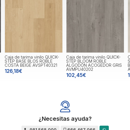
Caja de tarima vinilo QUICK-
Caja de tarima vinilo QUICK-
STEP BLOOM ROBLE
STEP BLOOM ROBLE
ALGODÓN ACOGEDOR GRIS
BLANCO ALGODÓN
AVMPU40202
AVMPU40200
102,45€
102,45€
¿Necesitas ayuda?
981 568 000
666 467 066