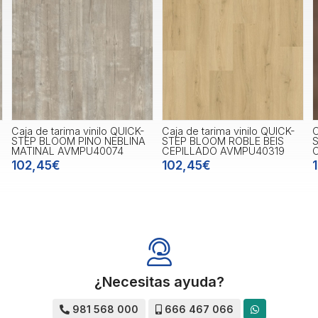
K-
Caja de tarima vinilo QUICK-
Caja de tarima vinilo QUICK-
NA
STEP BLOOM ROBLE BEIS
STEP BLOOM ROBLE OTOÑO
CEPILLADO AVMPU40319
CHOCOLATE AVMPU40199
102,45€
102,45€
¿Necesitas ayuda?
981 568 000
666 467 066