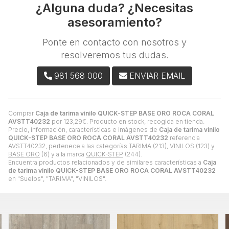
¿Alguna duda? ¿Necesitas
asesoramiento?
Ponte en contacto con nosotros y
resolveremos tus dudas.
981 568 000
ENVIAR EMAIL
Comprar
Caja de tarima vinilo QUICK-STEP BASE ORO ROCA CORAL
AVSTT40232
por
123,29
€
. Producto en stock, recogida en tienda.
Precio, información, características e imágenes de
Caja de tarima vinilo
QUICK-STEP BASE ORO ROCA CORAL AVSTT40232
referencia
AVSTT40232, pertenece a las categorías
TARIMA
(213),
VINILOS
(123) y
BASE ORO
(6) y a la marca
QUICK-STEP
(244).
Encuentra productos relacionados y de similares características a
Caja
de tarima vinilo QUICK-STEP BASE ORO ROCA CORAL AVSTT40232
en "Suelos", "TARIMA", "VINILOS".