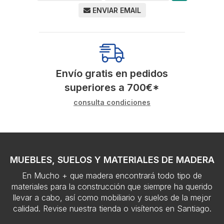
ENVIAR EMAIL
Envío gratis en pedidos
superiores a
700
€
*
consulta condiciones
MUEBLES, SUELOS Y MATERIALES DE MADERA
En Mucho + que madera encontrará todo tipo de
materiales para la construcción que siempre ha querido
llevar a cabo, así como mobiliario y suelos de la mejor
calidad. Revise nuestra tienda o visítenos en Santiago.