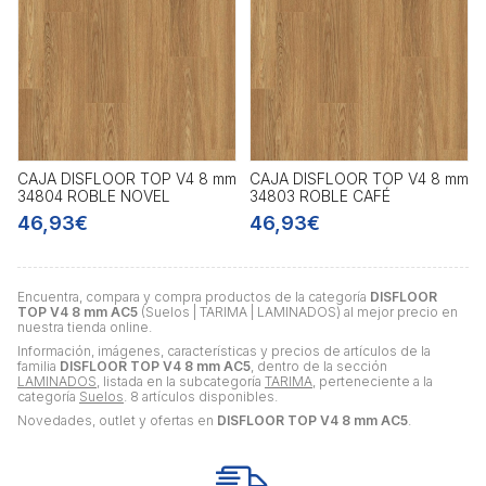
CAJA DISFLOOR TOP V4 8 mm
CAJA DISFLOOR TOP V4 8 mm
34804 ROBLE NOVEL
34803 ROBLE CAFÉ
46,93€
46,93€
Encuentra, compara y compra productos de la categoría
DISFLOOR
TOP V4 8 mm AC5
(Suelos | TARIMA | LAMINADOS) al mejor precio en
nuestra tienda online.
Información, imágenes, características y precios de artículos de la
familia
DISFLOOR TOP V4 8 mm AC5
, dentro de la sección
LAMINADOS
, listada en la subcategoría
TARIMA
, perteneciente a la
categoría
Suelos
. 8 artículos disponibles.
Novedades, outlet y ofertas en
DISFLOOR TOP V4 8 mm AC5
.