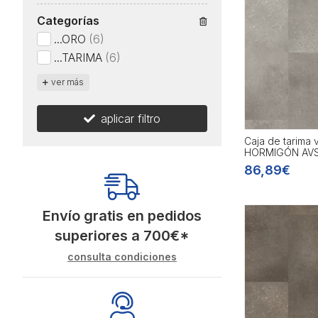
Categorías
...ORO
(6)
...TARIMA
(6)
ver más
aplicar filtro
Caja de tarima
HORMIGÓN AV
86,89€
Envío gratis en pedidos
superiores a
700
€
*
consulta condiciones