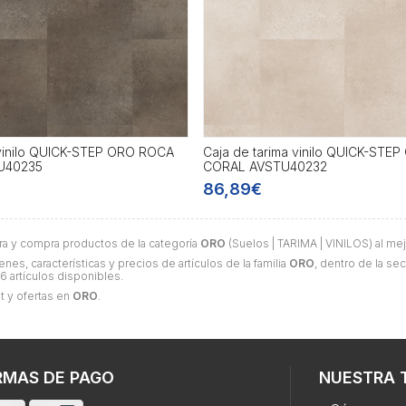
 vinilo QUICK-STEP ORO ROCA
Caja de tarima vinilo QUICK-STE
U40235
CORAL AVSTU40232
86,89€
ra y compra productos de la categoría
ORO
(Suelos | TARIMA | VINILOS) al mej
nes, características y precios de artículos de la familia
ORO
, dentro de la se
 6 artículos disponibles.
t y ofertas en
ORO
.
RMAS DE PAGO
NUESTRA 