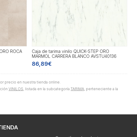
P ORO ROCA
Caja de tarima vinilo QUICK-STEP ORO
MARMOL CARRERA BLANCO AVSTU40136
86,89€
or precio en nuestra tienda online.
cción
VINILOS
, listada en la subcategoría
TARIMA
, perteneciente a la
TIENDA