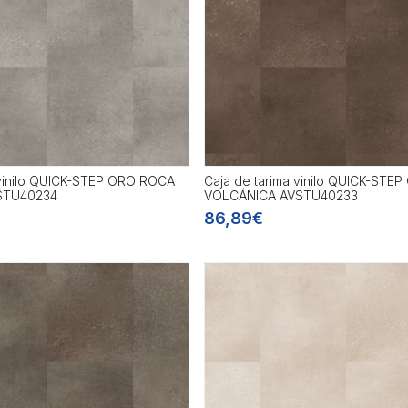
 vinilo QUICK-STEP ORO ROCA
Caja de tarima vinilo QUICK-STE
STU40234
VOLCÁNICA AVSTU40233
86,89€