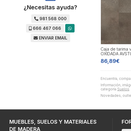
¿Necesitas ayuda?
981 568 000
666 467 066
ENVIAR EMAIL
Caja de tarima
OXIDADA AVST
86,89€
Encuentra, compa
Información, imáge
categoría
Suelos
.
Novedades, outle
MUEBLES, SUELOS Y MATERIALES
FO
DE MADERA