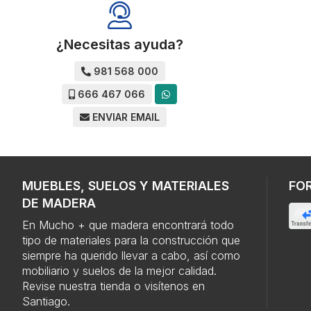
¿Necesitas ayuda?
981 568 000
666 467 066
ENVIAR EMAIL
MUEBLES, SUELOS Y MATERIALES
FO
DE MADERA
En Mucho + que madera encontrará todo
tipo de materiales para la construcción que
siempre ha querido llevar a cabo, así como
mobiliario y suelos de la mejor calidad.
Revise nuestra tienda o visítenos en
Santiago.