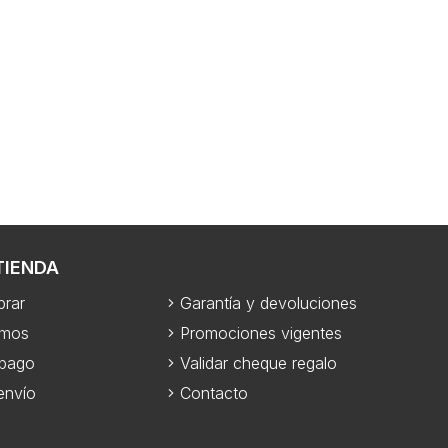
TIENDA
rar
Garantía y devoluciones
omos
Promociones vigentes
 pago
Validar cheque regalo
envío
Contacto