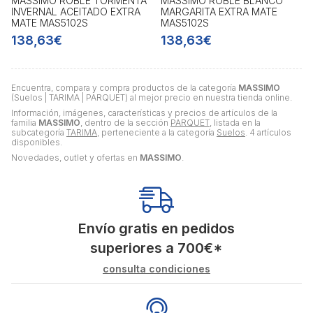
MASSIMO ROBLE TORMENTA
MASSIMO ROBLE BLANCO
INVERNAL ACEITADO EXTRA
MARGARITA EXTRA MATE
MATE MAS5102S
MAS5102S
138,63€
138,63€
Encuentra, compara y compra productos de la categoría
MASSIMO
(Suelos | TARIMA | PARQUET) al mejor precio en nuestra tienda online.
Información, imágenes, características y precios de artículos de la
familia
MASSIMO
, dentro de la sección
PARQUET
, listada en la
subcategoría
TARIMA
, perteneciente a la categoría
Suelos
. 4 artículos
disponibles.
Novedades, outlet y ofertas en
MASSIMO
.
Envío gratis en pedidos
superiores a
700
€
*
consulta condiciones