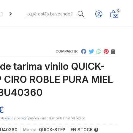
0
Buscar
REVESTIMIENTOS VERTICALES
COMPARTIR:
 de tarima vinilo QUICK-
 CIRO ROBLE PURA MIEL
BU40360
€
s de
envío
y de
pago
pueden variar el importe final del pedido.
BU40360
Marca:
QUICK-STEP
EN STOCK