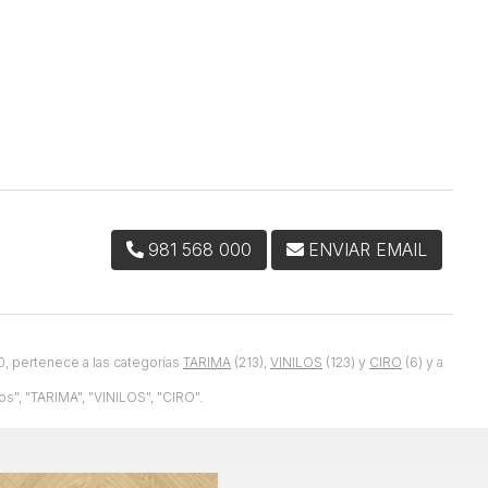
981 568 000
ENVIAR EMAIL
 pertenece a las categorías
TARIMA
(213),
VINILOS
(123) y
CIRO
(6) y a
s", "TARIMA", "VINILOS", "CIRO".