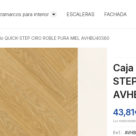
ramarcos para interior
ESCALERAS
FACHADA
inilo QUICK-STEP CIRO ROBLE PURA MIEL AVHBU40360
Caja
STEP
AVH
43,81
Las modalidade
Ref.:
AVH