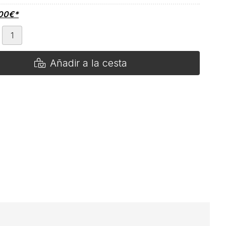
00
€
*
Añadir a la cesta