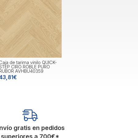
Caja de tarima vinilo QUICK-
STEP CIRO ROBLE PURO
RUBOR AVHBU40359
43,81€
nvío gratis en pedidos
superiores a
700
€
*