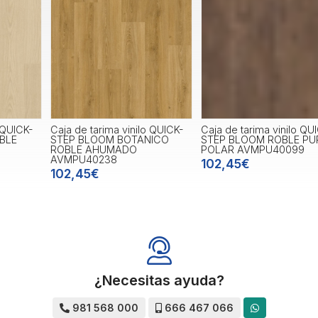
Caja de tarima vinilo QUICK-
Caja de tarima vinilo QUICK-
C
STEP BLOOM BOTANICO
STEP BLOOM ROBLE PURO
ROBLE AHUMADO
POLAR AVMPU40099
AVMPU40238
102,45€
102,45€
¿Necesitas ayuda?
981 568 000
666 467 066