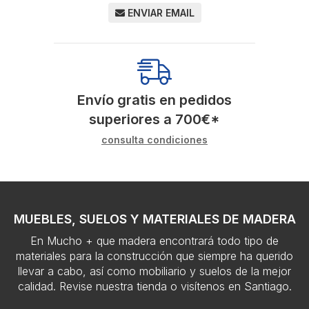
ENVIAR EMAIL
Envío gratis en pedidos
superiores a
700
€
*
consulta condiciones
MUEBLES, SUELOS Y MATERIALES DE MADERA
En Mucho + que madera encontrará todo tipo de
materiales para la construcción que siempre ha querido
llevar a cabo, así como mobiliario y suelos de la mejor
calidad. Revise nuestra tienda o visítenos en Santiago.