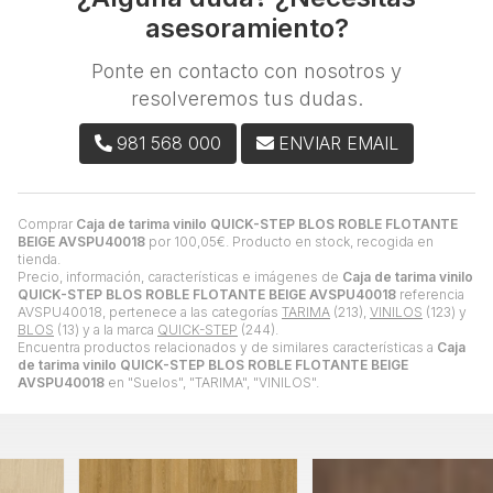
asesoramiento?
Ponte en contacto con nosotros y
resolveremos tus dudas.
981 568 000
ENVIAR EMAIL
Comprar
Caja de tarima vinilo QUICK-STEP BLOS ROBLE FLOTANTE
BEIGE AVSPU40018
por
100,05
€
. Producto en stock, recogida en
tienda.
Precio, información, características e imágenes de
Caja de tarima vinilo
QUICK-STEP BLOS ROBLE FLOTANTE BEIGE AVSPU40018
referencia
AVSPU40018, pertenece a las categorías
TARIMA
(213),
VINILOS
(123) y
BLOS
(13) y a la marca
QUICK-STEP
(244).
Encuentra productos relacionados y de similares características a
Caja
de tarima vinilo QUICK-STEP BLOS ROBLE FLOTANTE BEIGE
AVSPU40018
en "Suelos", "TARIMA", "VINILOS".