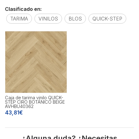
Clasificado en:
TARIMA
VINILOS
BLOS
QUICK-STEP
Caja de tarima vinilo QUICK-
STEP CIRO BOTÁNICO BEIGE
AVHBU40362
43,81€
¿Alguna duda? ¿Necesitas