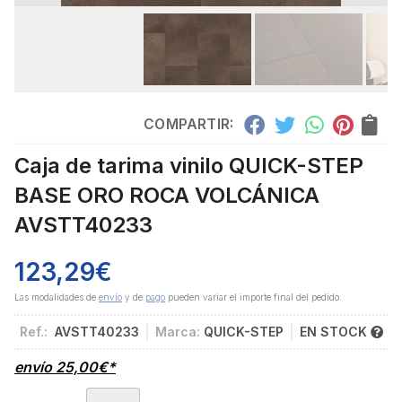
COMPARTIR:
Caja de tarima vinilo QUICK-STEP
BASE ORO ROCA VOLCÁNICA
AVSTT40233
123,29
€
Las modalidades de
envío
y de
pago
pueden variar el importe final del pedido.
Ref.:
AVSTT40233
Marca:
QUICK-STEP
EN STOCK
envío
25,00
€
*