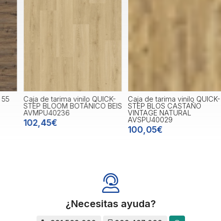
Caja de tarima vinilo QUICK-
Caja de tarima vinilo QUICK-
C
STEP BLOOM BOTÁNICO BEIS
STEP BLOS CASTAÑO
AVMPU40236
VINTAGE NATURAL
AVSPU40029
102,45€
100,05€
¿Necesitas ayuda?