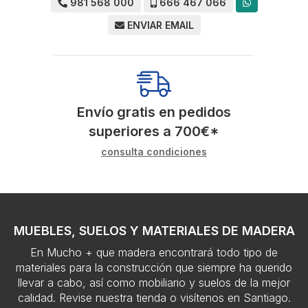
981 568 000
666 467 066
ENVIAR EMAIL
Envío gratis en pedidos
superiores a
700
€
*
consulta condiciones
MUEBLES, SUELOS Y MATERIALES DE MADERA
En Mucho + que madera encontrará todo tipo de
materiales para la construcción que siempre ha querido
llevar a cabo, así como mobiliario y suelos de la mejor
calidad. Revise nuestra tienda o visítenos en Santiago.