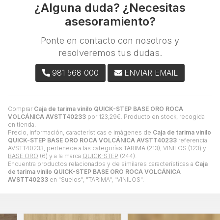
¿Alguna duda? ¿Necesitas
asesoramiento?
Ponte en contacto con nosotros y
resolveremos tus dudas.
981 568 000
ENVIAR EMAIL
Comprar
Caja de tarima vinilo QUICK-STEP BASE ORO ROCA
VOLCÁNICA AVSTT40233
por
123,29
€
. Producto en stock, recogida
en tienda.
Precio, información, características e imágenes de
Caja de tarima vinilo
QUICK-STEP BASE ORO ROCA VOLCÁNICA AVSTT40233
referencia
AVSTT40233, pertenece a las categorías
TARIMA
(213),
VINILOS
(123) y
BASE ORO
(6) y a la marca
QUICK-STEP
(244).
Encuentra productos relacionados y de similares características a
Caja
de tarima vinilo QUICK-STEP BASE ORO ROCA VOLCÁNICA
AVSTT40233
en "Suelos", "TARIMA", "VINILOS".