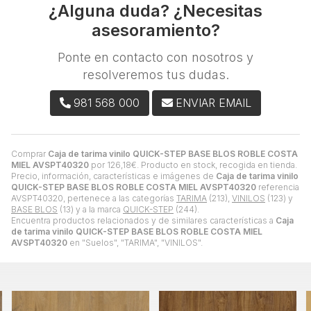
¿Alguna duda? ¿Necesitas
asesoramiento?
Ponte en contacto con nosotros y
resolveremos tus dudas.
981 568 000
ENVIAR EMAIL
Comprar
Caja de tarima vinilo QUICK-STEP BASE BLOS ROBLE COSTA
MIEL AVSPT40320
por
126,18
€
. Producto en stock, recogida en tienda.
Precio, información, características e imágenes de
Caja de tarima vinilo
QUICK-STEP BASE BLOS ROBLE COSTA MIEL AVSPT40320
referencia
AVSPT40320, pertenece a las categorías
TARIMA
(213),
VINILOS
(123) y
BASE BLOS
(13) y a la marca
QUICK-STEP
(244).
Encuentra productos relacionados y de similares características a
Caja
de tarima vinilo QUICK-STEP BASE BLOS ROBLE COSTA MIEL
AVSPT40320
en "Suelos", "TARIMA", "VINILOS".