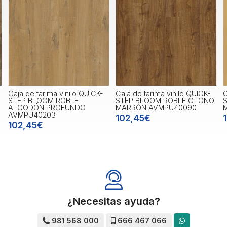
CK-
Caja de tarima vinilo QUICK-
Caja de tarima vinilo QUICK-
STEP BLOOM ROBLE OTOÑO
STEP BLOOM ROBLE PURO
MARRÓN AVMPU40090
MIEL AVMPU40098
102,45€
102,45€
¿Necesitas ayuda?
981 568 000
666 467 066