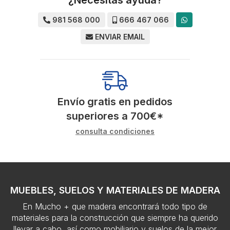
981 568 000
666 467 066
ENVIAR EMAIL
Envío gratis en pedidos
superiores a
700
€
*
consulta condiciones
MUEBLES, SUELOS Y MATERIALES DE MADERA
En Mucho + que madera encontrará todo tipo de
materiales para la construcción que siempre ha querido
llevar a cabo, así como mobiliario y suelos de la mejor