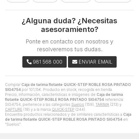
¿Alguna duda? ¿Necesitas
asesoramiento?
Ponte en contacto con nosotros y
resolveremos tus dudas.
981 568 000
ENVIAR EMAIL
Comprar
Caja de tarima flotante QUICK-STEP ROBLE ROSA PINTADO
SIG4754
por
101,15
€
. Producto en stock, recogida en tienda.
Precio, información, características e imágenes de
Caja de tarima
flotante QUICK-STEP ROBLE ROSA PINTADO SIG4754
referencia
SIG4754, pertenece a las categorías
Suelos
(159),
TARIMA
(213) y
CAPTURE
(18) y a la marca
QUICK-STEP
(244).
Encuentra productos relacionados y de similares características a
Caja
de tarima flotante QUICK-STEP ROBLE ROSA PINTADO SIG4754
en
"Suelos".