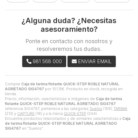
¿Alguna duda? ¿Necesitas
asesoramiento?
Ponte en contacto con nosotros y
resolveremos tus dudas.
981 568 000
ENVIAR EMAIL
Comprar
Caja de tarima flotante QUICK-STEP ROBLE NATURAL
AGRIETADO SIG4767
por
101,15
€
. Producto en stock, recogida en
tienda.
Precio, información, características e imágenes de
Caja de tarima
flotante QUICK-STEP ROBLE NATURAL AGRIETADO SIG4767
referencia SIG4767, pertenece a las categorías
Suelos
(159),
TARIMA
(213) y
CAPTURE
(18) y a la marca
QUICK-STEP
(244).
Encuentra productos relacionados y de similares características a
Caja
de tarima flotante QUICK-STEP ROBLE NATURAL AGRIETADO
SIG4767
en "Suelos".