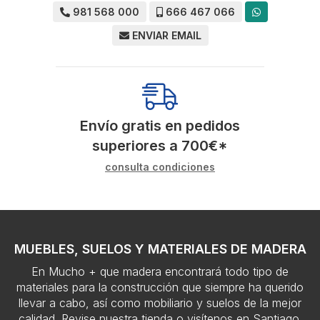
981 568 000
666 467 066
ENVIAR EMAIL
Envío gratis en pedidos
superiores a
700
€
*
consulta condiciones
MUEBLES, SUELOS Y MATERIALES DE MADERA
En Mucho + que madera encontrará todo tipo de
materiales para la construcción que siempre ha querido
llevar a cabo, así como mobiliario y suelos de la mejor
calidad. Revise nuestra tienda o visítenos en Santiago.