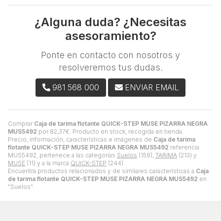
¿Alguna duda? ¿Necesitas
asesoramiento?
Ponte en contacto con nosotros y
resolveremos tus dudas.
981 568 000
ENVIAR EMAIL
Comprar
Caja de tarima flotante QUICK-STEP MUSE PIZARRA NEGRA
MUS5492
por
82,37
€
. Producto en stock, recogida en tienda.
Precio, información, características e imágenes de
Caja de tarima
flotante QUICK-STEP MUSE PIZARRA NEGRA MUS5492
referencia
MUS5492, pertenece a las categorías
Suelos
(159),
TARIMA
(213) y
MUSE
(11) y a la marca
QUICK-STEP
(244).
Encuentra productos relacionados y de similares características a
Caja
de tarima flotante QUICK-STEP MUSE PIZARRA NEGRA MUS5492
en
"Suelos".