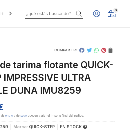
0
Buscar
REVESTIMIENTOS VERTICALES
COMPARTIR:
 de tarima flotante QUICK-
 IMPRESSIVE ULTRA
LE DUNA IMU8259
€
s de
envío
y de
pago
pueden variar el importe final del pedido.
8259
Marca:
QUICK-STEP
EN STOCK