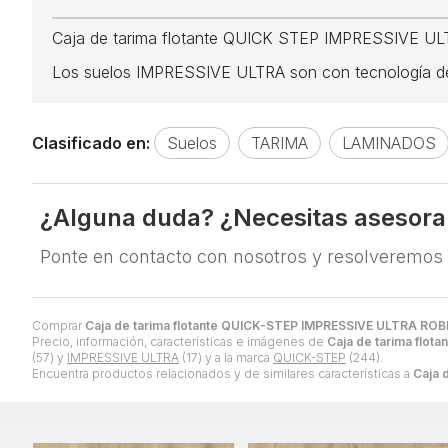
Caja de tarima flotante QUICK STEP IMPRESSIVE U
Los suelos IMPRESSIVE ULTRA son con tecnología de 
Clasificado en:
Suelos
TARIMA
LAMINADOS
¿Alguna duda? ¿Necesitas asesor
Ponte en contacto con nosotros y resolveremos
Comprar
Caja de tarima flotante QUICK-STEP IMPRESSIVE ULTRA R
Precio, información, características e imágenes de
Caja de tarima fl
(57) y
IMPRESSIVE ULTRA
(17) y a la marca
QUICK-STEP
(244).
Encuentra productos relacionados y de similares características a
Caja 