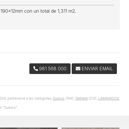
90x12mm con un total de 1,311 m2.
981 568 000
ENVIAR EMAIL
59, pertenece a las categorías
Suelos
(159),
TARIMA
(213),
LAMINADOS
n "Suelos".