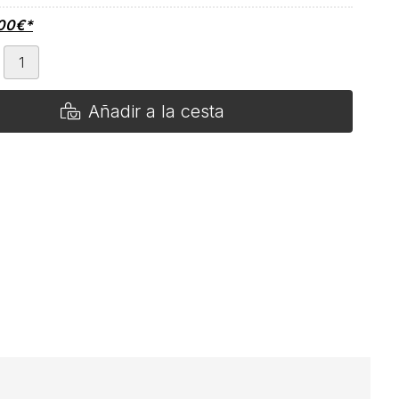
00
€
*
Añadir a la cesta