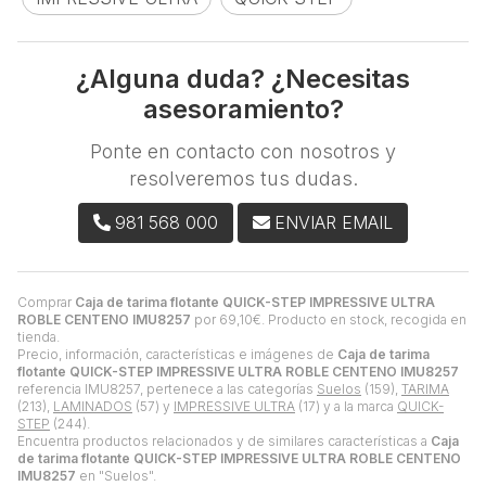
¿Alguna duda? ¿Necesitas
asesoramiento?
Ponte en contacto con nosotros y
resolveremos tus dudas.
981 568 000
ENVIAR EMAIL
Comprar
Caja de tarima flotante QUICK-STEP IMPRESSIVE ULTRA
ROBLE CENTENO IMU8257
por
69,10
€
. Producto en stock, recogida en
tienda.
Precio, información, características e imágenes de
Caja de tarima
flotante QUICK-STEP IMPRESSIVE ULTRA ROBLE CENTENO IMU8257
referencia IMU8257, pertenece a las categorías
Suelos
(159),
TARIMA
(213),
LAMINADOS
(57) y
IMPRESSIVE ULTRA
(17) y a la marca
QUICK-
STEP
(244).
Encuentra productos relacionados y de similares características a
Caja
de tarima flotante QUICK-STEP IMPRESSIVE ULTRA ROBLE CENTENO
IMU8257
en "Suelos".